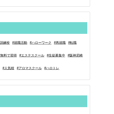
#訓練校
#就職活動
#ハローワーク
#再就職
#転職
#無料で習得
#エステスクール
#生徒募集中
#阪神尼崎
#人気校
#アロマスクール
#ハロトレ⁡