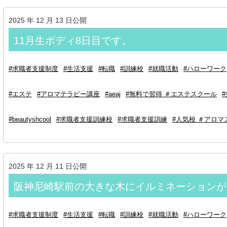
2025 年 12 月 13 日公開
11月生ボディ8日目です。
#求職者支援制度
#生活支援
#転職
#訓練校
#就職活動
#ハローワーク
#エステ
#アロマテラピー講座
#aeaj
#無料で習得 ＃エステスクール
#beautyshcool
#求職者支援訓練校
#求職者支援訓練
#人気校 ＃アロマ
2025 年 12 月 11 日公開
阪神尼崎駅前の大きな木にイルミネーションが
#求職者支援制度
#生活支援
#転職
#訓練校
#就職活動
#ハローワーク