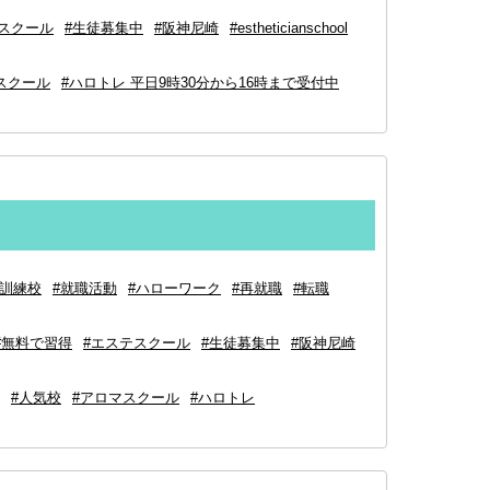
テスクール
#生徒募集中
#阪神尼崎
#estheticianschool
スクール
#ハロトレ 平日9時30分から16時まで受付中
#訓練校
#就職活動
#ハローワーク
#再就職
#転職
#無料で習得
#エステスクール
#生徒募集中
#阪神尼崎
#人気校
#アロマスクール
#ハロトレ