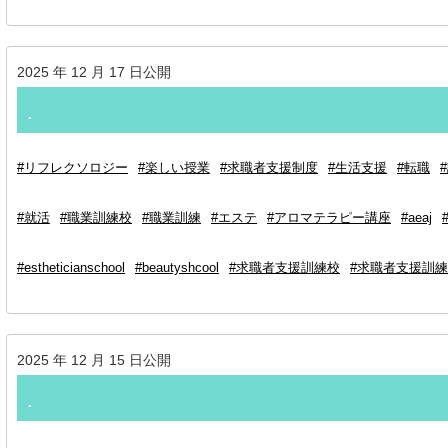
2025 年 12 月 17 日公開
.⁡
#リフレクソロジー
#楽しい授業
#求職者支援制度
#生活支援
#転職
#就活
#職業訓練校
#職業訓練
#エステ
#アロマテラピー講座
#aeaj
#estheticianschool
#beautyshcool
#求職者支援訓練校
#求職者支援訓練
2025 年 12 月 15 日公開
.⁡