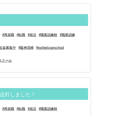
#再就職
#転職
#就活
#職業訓練校
#職業訓練
#生徒募集中
#阪神尼崎
#estheticianschool
スクール
点灯しました！
#再就職
#転職
#就活
#職業訓練校