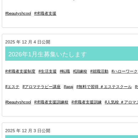
#beautyshcool
#求職者支援
2025 年 12 月 4 日公開
2026年1月生募集いたします
#求職者支援制度
#生活支援
#転職
#訓練校
#就職活動
#ハローワーク
#エステ
#アロマテラピー講座
#aeaj
#無料で習得 ＃エステスクール
#beautyshcool
#求職者支援訓練校
#求職者支援訓練
#人気校 ＃アロマ
2025 年 12 月 3 日公開