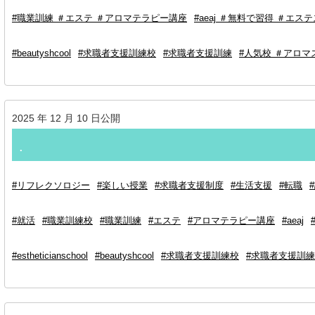
#職業訓練 ＃エステ ＃アロマテラピー講座
#aeaj ＃無料で習得 ＃エス
#beautyshcool
#求職者支援訓練校
#求職者支援訓練
#人気校 ＃アロマ
2025 年 12 月 10 日公開
.⁡
#リフレクソロジー
#楽しい授業
#求職者支援制度
#生活支援
#転職
#就活
#職業訓練校
#職業訓練
#エステ
#アロマテラピー講座
#aeaj
#estheticianschool
#beautyshcool
#求職者支援訓練校
#求職者支援訓練