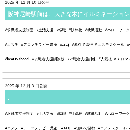
2025 年 12 月 10 日公開
阪神尼崎駅前は、大きな木にイルミネーション
#求職者支援制度
#生活支援
#転職
#訓練校
#就職活動
#ハローワーク
#エステ
#アロマテラピー講座
#aeaj
#無料で習得 ＃エステスクール
#beautyshcool
#求職者支援訓練校
#求職者支援訓練
#人気校 ＃アロマ
2025 年 12 月 8 日公開
.⁡
#求職者支援制度
#生活支援
#転職
#訓練校
#就職活動
#ハローワーク
#エステ
#アロマテラピー講座
#aeaj
#無料で習得
#エステスクール