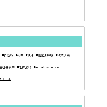
#再就職
#転職
#就活
#職業訓練校
#職業訓練
#生徒募集中
#阪神尼崎
#estheticianschool
スクール