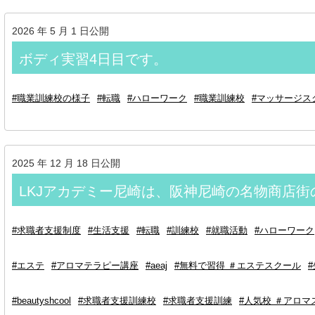
2026 年 5 月 1 日公開
ボディ実習4日目です。
#職業訓練校の様子
#転職
#ハローワーク
#職業訓練校
#マッサージス
2025 年 12 月 18 日公開
LKJアカデミー尼崎は、阪神尼崎の名物商店街
#求職者支援制度
#生活支援
#転職
#訓練校
#就職活動
#ハローワーク
#エステ
#アロマテラピー講座
#aeaj
#無料で習得 ＃エステスクール
#beautyshcool
#求職者支援訓練校
#求職者支援訓練
#人気校 ＃アロマ