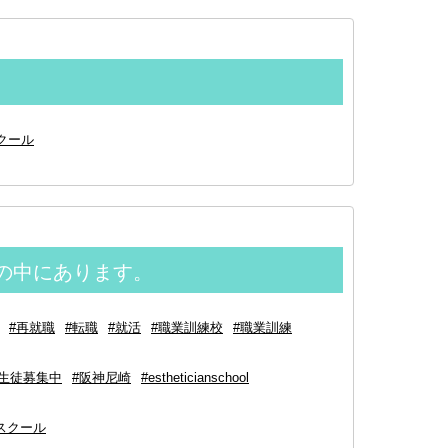
クール
の中にあります。
#再就職
#転職
#就活
#職業訓練校
#職業訓練
#生徒募集中
#阪神尼崎
#estheticianschool
スクール