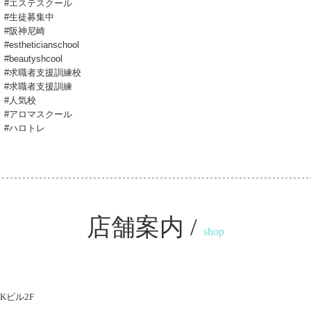
#エステスクール
#生徒募集中
#阪神尼崎
#estheticianschool
#beautyshcool
#求職者支援訓練校
#求職者支援訓練
#人気校
#アロマスクール
#ハロトレ
店舗案内 /
shop
Kビル2F