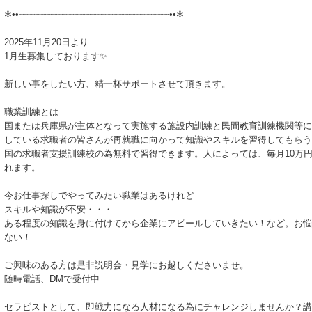
✼••┈┈┈┈┈┈┈┈┈┈┈┈┈┈┈┈┈┈┈┈┈┈┈┈┈┈┈••✼
2025年11月20日より
1月生募集しております✨
新しい事をしたい方、精一杯サポートさせて頂きます。
職業訓練とは
国または兵庫県が主体となって実施する施設内訓練と民間教育訓練機関等に
している求職者の皆さんが再就職に向かって知識やスキルを習得してもらう
国の求職者支援訓練校の為無料で習得できます。人によっては、毎月10万
れます。
今お仕事探しでやってみたい職業はあるけれど
スキルや知識が不安・・・
ある程度の知識を身に付けてから企業にアピールしていきたい！など。お悩
ない！
ご興味のある方は是非説明会・見学にお越しくださいませ。
随時電話、DMで受付中
セラピストとして、即戦力になる人材になる為にチャレンジしませんか？講