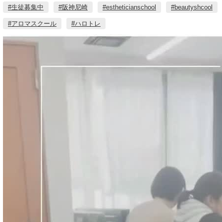
#生徒募集中
#阪神尼崎
#estheticianschool
#beautyshcool
#アロマスクール
#ハロトレ