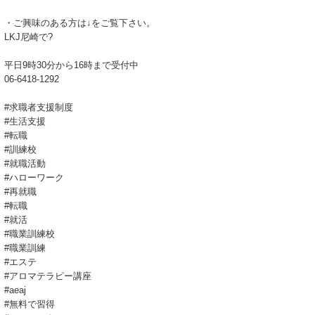
・ご興味のある方は↓をご覧下さい。
LKJ尼崎で?
平日9時30分から16時まで受付中
06-6418-1292
#求職者支援制度
#生活支援
#転職
#訓練校
#就職活動
#ハローワーク
#再就職
#転職
#就活
#職業訓練校
#職業訓練
#エステ
#アロマテラピー講座
#aeaj
#無料で習得