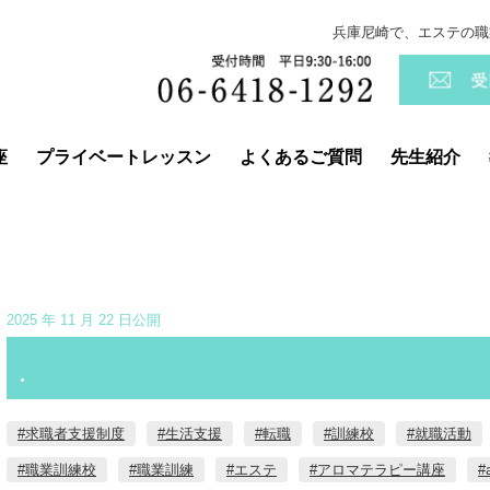
兵庫尼崎で、エステの職
座
プライベートレッスン
よくあるご質問
先生紹介
2025 年 11 月 22 日公開
.
#求職者支援制度
#生活支援
#転職
#訓練校
#就職活動
#職業訓練校
#職業訓練
#エステ
#アロマテラピー講座
#