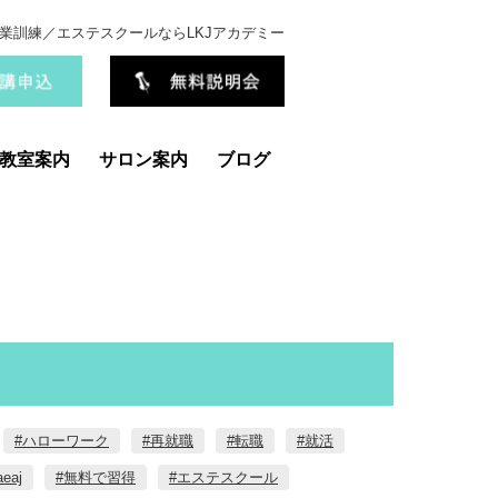
業訓練／エステスクールならLKJアカデミー
教室案内
サロン案内
ブログ
#ハローワーク
#再就職
#転職
#就活
aeaj
#無料で習得
#エステスクール