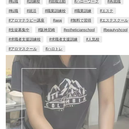
#転職
#訓練校
#就職活動
#ハローワーク
#再就職
#転職
#就活
#職業訓練校
#職業訓練
#エステ
#アロマテラピー講座
#aeaj
#無料で習得
#エステスクール
#生徒募集中
#阪神尼崎
#estheticianschool
#beautyshcool
#求職者支援訓練校
#求職者支援訓練
#人気校
#アロマスクール
#ハロトレ⁡