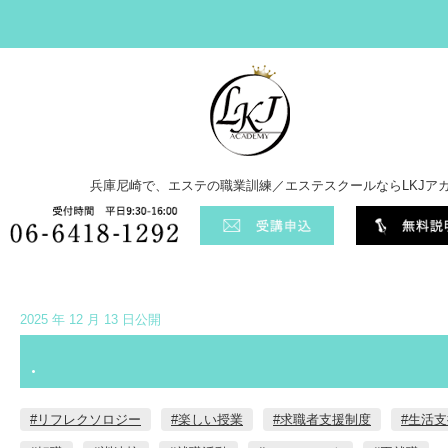
兵庫尼崎で、エステの職業訓練／エステスクールならLKJア
2025 年 12 月 13 日公開
.⁡
#リフレクソロジー
#楽しい授業
#求職者支援制度
#生活