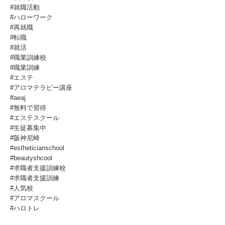
#就職活動
#ハローワーク
#再就職
#転職
#就活
#職業訓練校
#職業訓練
#エステ
#アロマテラピー講座
#aeaj
#無料で習得
#エステスクール
#生徒募集中
#阪神尼崎
#estheticianschool
#beautyshcool
#求職者支援訓練校
#求職者支援訓練
#人気校
#アロマスクール
#ハロトレ⁡