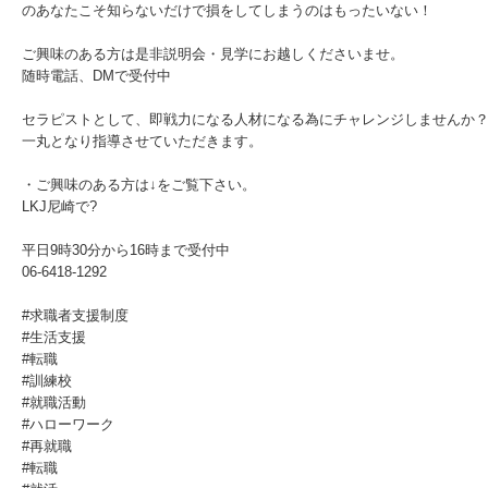
のあなたこそ知らないだけで損をしてしまうのはもったいない！
ご興味のある方は是非説明会・見学にお越しくださいませ。
随時電話、DMで受付中
セラピストとして、即戦力になる人材になる為にチャレンジしませんか
一丸となり指導させていただきます。
・ご興味のある方は↓をご覧下さい。
LKJ尼崎で?
平日9時30分から16時まで受付中
06-6418-1292
#求職者支援制度
#生活支援
#転職
#訓練校
#就職活動
#ハローワーク
#再就職
#転職