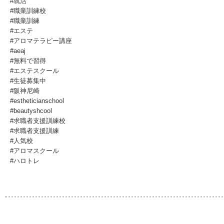
#就活
#職業訓練校
#職業訓練
#エステ
#アロマテラピー講座
#aeaj
#無料で習得
#エステスクール
#生徒募集中
#阪神尼崎
#estheticianschool
#beautyshcool
#求職者支援訓練校
#求職者支援訓練
#人気校
#アロマスクール
#ハロトレ