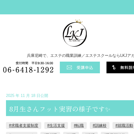
兵庫尼崎で、エステの職業訓練／エステスクールならLKJア
2025 年 11 月 18 日公開
8月生さんフット実習の様子です✨
#求職者支援制度
#生活支援
#転職
#訓練校
#就職活動