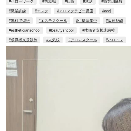
#ハローワーク
#再就職
#転職
#就活
#職業訓練校
#職業訓練
#エステ
#アロマテラピー講座
#aeaj
#無料で習得
#エステスクール
#生徒募集中
#阪神尼崎
#estheticianschool
#beautyshcool
#求職者支援訓練校
#求職者支援訓練
#人気校
#アロマスクール
#ハロトレ