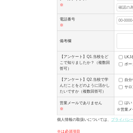
※
電話番号
※
備考欄
【アンケート】Q1.当校をど
LK
こで知りましたか？（複数回
ポー
答可）
【アンケート】Q2.当校で学
自分
んだことをどのように活かし
サロ
たいですか（複数回答可）
はい
営業メールでありません
※
※営業メ
個人情報の取扱いについては、
プライバシ
※は必須項目