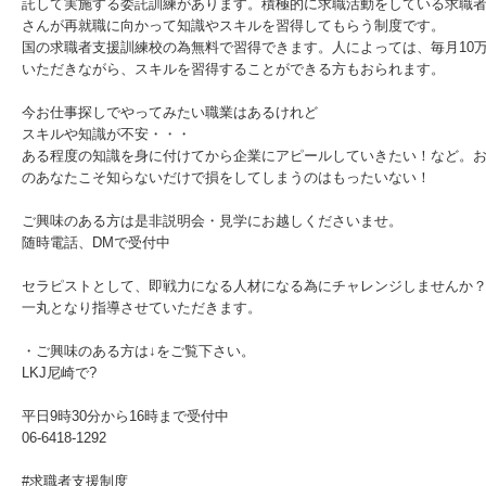
託して実施する委託訓練があります。積極的に求職活動をしている求職
さんが再就職に向かって知識やスキルを習得してもらう制度です。
国の求職者支援訓練校の為無料で習得できます。人によっては、毎月10
いただきながら、スキルを習得することができる方もおられます。
今お仕事探しでやってみたい職業はあるけれど
スキルや知識が不安・・・
ある程度の知識を身に付けてから企業にアピールしていきたい！など。
のあなたこそ知らないだけで損をしてしまうのはもったいない！
ご興味のある方は是非説明会・見学にお越しくださいませ。
随時電話、DMで受付中
セラピストとして、即戦力になる人材になる為にチャレンジしませんか
一丸となり指導させていただきます。
・ご興味のある方は↓をご覧下さい。
LKJ尼崎で?
平日9時30分から16時まで受付中
06-6418-1292
#求職者支援制度