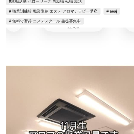
#就職活動 ハローワーク 再就職 転職 就活
# 職業訓練校 職業訓練 エステ アロマテラピー講座
# aeaj
# 無料で習得 エステスクール 生徒募集中