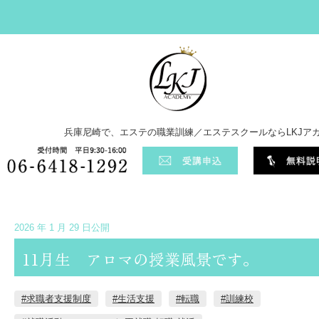
兵庫尼崎で、エステの職業訓練／エステスクールならLKJア
2026 年 1 月 29 日公開
11月生 アロマの授業風景です。
#求職者支援制度
#生活支援
#転職
#訓練校