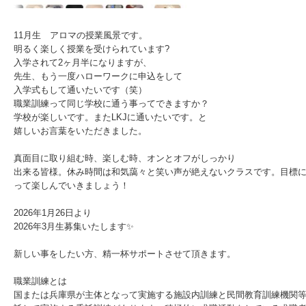
11月生 アロマの授業風景です。
明るく楽しく授業を受けられています?
入学されて2ヶ月半になりますが、
先生、もう一度ハローワークに申込をして
入学式もして通いたいです（笑）
職業訓練って同じ学校に通う事ってできますか？
学校が楽しいです。またLKJに通いたいです。と
嬉しいお言葉をいただきました。
真面目に取り組む時、楽しむ時、オンとオフがしっかり
出来る皆様。休み時間は和気藹々と笑い声が絶えないクラスです。目標
って楽しんでいきましょう！
2026年1月26日より
2026年3月生募集いたします✨
新しい事をしたい方、精一杯サポートさせて頂きます。
職業訓練とは
国または兵庫県が主体となって実施する施設内訓練と民間教育訓練機関