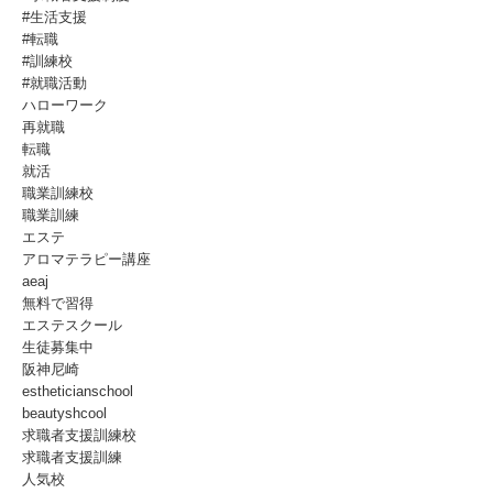
#生活支援
#転職
#訓練校
#就職活動
ハローワーク
再就職
転職
就活
職業訓練校
職業訓練
エステ
アロマテラピー講座
aeaj
無料で習得
エステスクール
生徒募集中
阪神尼崎
estheticianschool
beautyshcool
求職者支援訓練校
求職者支援訓練
人気校